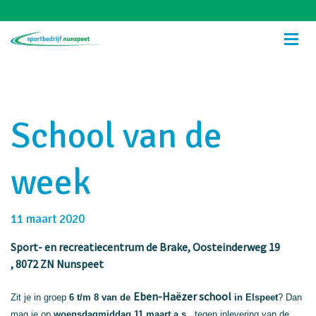
School van de
week
11 maart 2020
Sport- en recreatiecentrum de Brake
, Oosteinderweg 19
, 8072 ZN Nunspeet
Eben-Haëzer school
Zit je in groep
6 t/m 8 van de
in Elspeet
? Dan
mag je op
woensdagmiddag
11 maart a.s.
, tegen inlevering van de