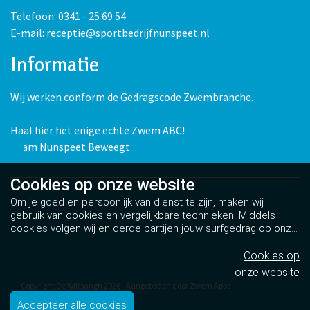
Telefoon: 0341 - 25 69 54
E-mail: receptie@sportbedrijfnunspeet.nl
Informatie
Wij werken conform de Gedragscode Zwembranche.
Haal hier het enige echte Zwem ABC!
Team Nunspeet Beweegt
Cookies op
onze website
Om je goed en persoonlijk van dienst te zijn, maken wij
gebruik van cookies en vergelijkbare technieken. Middels
cookies volgen wij en derde partijen jouw surfgedrag op onze
website. Hiermee tonen wij gepersonaliseerde advertenties
en dit maakt het voor jou mogelijk om informatie te delen via
Cookies op
social media.
Bekijk ons cookiebeleid
onze website
Copyright De Wiltsangh 2026 - Aangeboden door
Zwem Apps
Algemene voorwaarden
Accepteer alle cookies