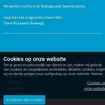
Wij werken conform de Gedragscode Zwembranche.
Haal hier het enige echte Zwem ABC!
Team Nunspeet Beweegt
Cookies op
onze website
Om je goed en persoonlijk van dienst te zijn, maken wij gebruik
van cookies en vergelijkbare technieken. Middels cookies volge
Copyright De Wiltsangh 2026 - Aangeboden door
Zwem Apps
wij en derde partijen jouw surfgedrag op onze website. Hiermee
Algemene voorwaarden
tonen wij gepersonaliseerde advertenties en dit maakt het voor
Disclaimer
jou mogelijk om informatie te delen via social media.
Bekijk ons
Cookies o
cookiebeleid
Privacybeleid
onze websit
Cookiebeleid
Accepteer alle cookies