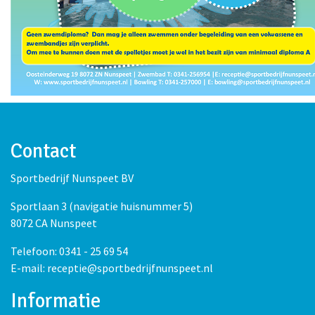
Contact
Sportbedrijf Nunspeet BV
Sportlaan 3 (navigatie huisnummer 5)
8072 CA Nunspeet
Telefoon: 0341 - 25 69 54
E-mail: receptie@sportbedrijfnunspeet.nl
Informatie