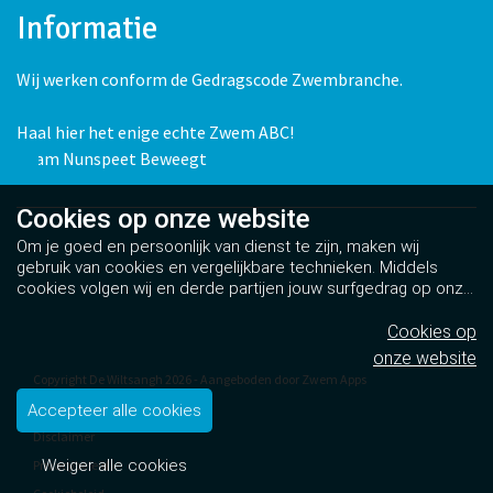
Informatie
Wij werken conform de Gedragscode Zwembranche.
Haal hier het enige echte Zwem ABC!
Team Nunspeet Beweegt
Cookies op
onze website
Om je goed en persoonlijk van dienst te zijn, maken wij
gebruik van cookies en vergelijkbare technieken. Middels
cookies volgen wij en derde partijen jouw surfgedrag op onze
website. Hiermee tonen wij gepersonaliseerde advertenties
en dit maakt het voor jou mogelijk om informatie te delen via
Cookies op
social media.
Bekijk ons cookiebeleid
onze website
Copyright De Wiltsangh 2026 - Aangeboden door
Zwem Apps
Algemene voorwaarden
Accepteer alle cookies
Disclaimer
Weiger alle cookies
Privacybeleid