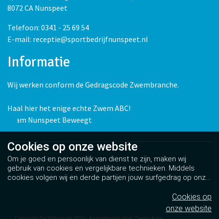
8072 CA Nunspeet
Telefoon: 0341 - 25 69 54
E-mail: receptie@sportbedrijfnunspeet.nl
Informatie
Wij werken conform de Gedragscode Zwembranche.
Haal hier het enige echte Zwem ABC!
Team Nunspeet Beweegt
Cookies op
onze website
Om je goed en persoonlijk van dienst te zijn, maken wij
gebruik van cookies en vergelijkbare technieken. Middels
cookies volgen wij en derde partijen jouw surfgedrag op onze
website. Hiermee tonen wij gepersonaliseerde advertenties
en dit maakt het voor jou mogelijk om informatie te delen via
Cookies op
social media.
Bekijk ons cookiebeleid
onze website
Copyright De Wiltsangh 2026 - Aangeboden door
Zwem Apps