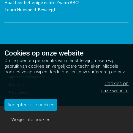
Haal hier het enige echte Zwem ABC!
Team Nunspeet Beweegt
Cookies op
onze website
Om je goed en persoonlijk van dienst te zijn, maken wij
gebruik van cookies en vergelijkbare technieken. Middels
Copyright De Wiltsangh 2026 - Aangeboden door
Zwem Apps
cookies volgen wij en derde partijen jouw surfgedrag op onze
Algemene voorwaarden
website. Hiermee tonen wij gepersonaliseerde advertenties
en dit maakt het voor jou mogelijk om informatie te delen via
Cookies op
Disclaimer
social media.
Bekijk ons cookiebeleid
onze website
Privacybeleid
Cookiebeleid
Accepteer alle cookies
Weiger alle cookies